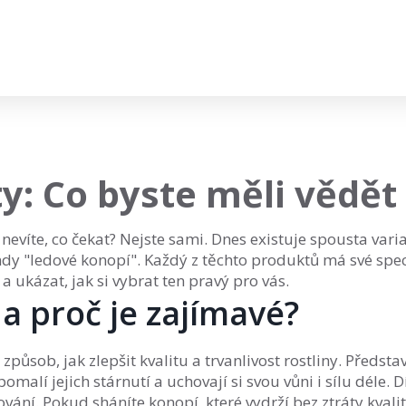
: Co byste měli vědět
nevíte, co čekat? Nejste sami. Dnes existuje spousta vari
y "ledové konopí". Každý z těchto produktů má své speci
 a ukázat, jak si vybrat ten pravý pro vás.
 a proč je zajímavé?
působ, jak zlepšit kvalitu a trvanlivost rostliny. Představ
malí jejich stárnutí a uchovají si svou vůni i sílu déle. D
vání. Pokud sháníte konopí, které vydrží bez ztráty kvalit