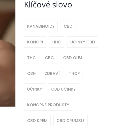
Klíčové slovo
KANABINOIDY
CBD
KONOPÍ
HHC
ÚČINKY CBD
THC
CBG
CBD OLEJ
CBN
ZDRAVÍ
THCP
ÚČINKY
CBD ÚČINKY
KONOPNÉ PRODUKTY
CBD KRÉM
CBD CRUMBLE