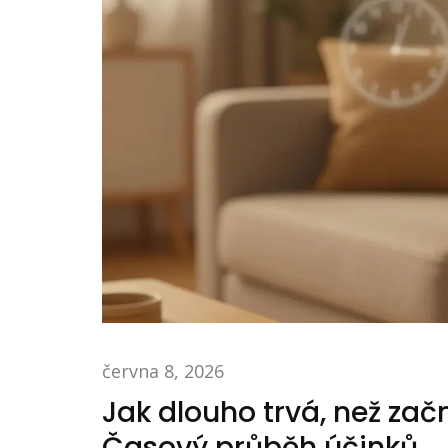
června 8, 2026
Jak dlouho trvá, než za
Časový průběh účinků