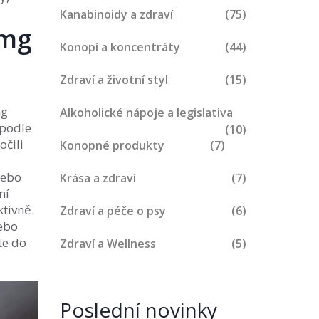
Kanabinoidy a zdraví
(75)
0mg
Konopí a koncentráty
(44)
Zdraví a životní styl
(15)
mg
Alkoholické nápoje a legislativa
 podle
(10)
očili
Konopné produkty
(7)
nebo
Krása a zdraví
(7)
ní
ktivně.
Zdraví a péče o psy
(6)
nebo
te do
Zdraví a Wellness
(5)
Poslední novinky