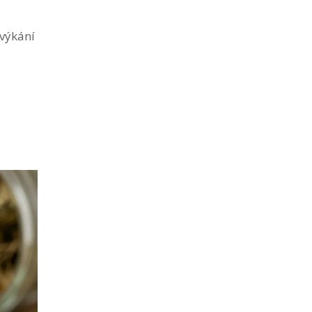
žvýkání