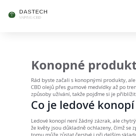
Konopné produkty
Rád byste začali s konopnými produkty, ale 
CBD olejů přes gumové medvídky až po trend
způsoby užívání, takže pojďme si je přiblížit
Co je ledové konopí
Ledové konopí není žádný zázrak, ale chytrý z
že květy jsou důkladně ochlazeny, čímž se zpo
tomu může zůstat čerstvé i při delším sklado