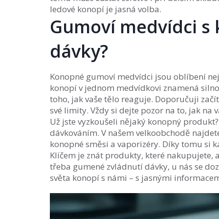
ledové konopí je jasná volba.
Gumoví medvídci s 
dávky?
Konopné gumoví medvídci jsou oblíbení nej
konopí v jednom medvídkovi znamená silnou 
toho, jak vaše tělo reaguje. Doporučuji zač
své limity. Vždy si dejte pozor na to, jak na 
Už jste vyzkoušeli nějaký konopný produkt
dávkováním. V našem velkoobchodě najdete 
konopné směsi a vaporizéry. Díky tomu si ka
Klíčem je znát produkty, které nakupujete, a
třeba gumené zvládnutí dávky, u nás se doz
světa konopí s námi – s jasnými informacem