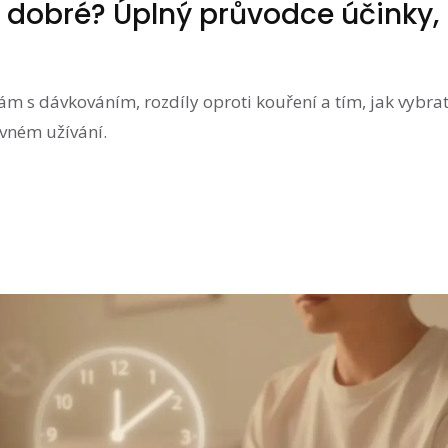
 dobré? Úplný průvodce účinky,
m s dávkováním, rozdíly oproti kouření a tím, jak vybra
rávném užívání.