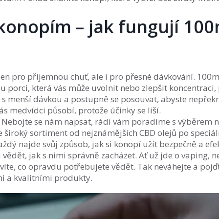
konopím – jak fungují 10
en pro příjemnou chuť, ale i pro přesné dávkování. 100
porci, která vás může uvolnit nebo zlepšit koncentraci,
ít s menší dávkou a postupně se posouvat, abyste nepřekr
vás medvídci působí, protože účinky se liší.
? Nebojte se nám napsat, rádi vám poradíme s výběrem 
široký sortiment od nejznámějších CBD olejů po speciál
ždý najde svůj způsob, jak si konopí užít bezpečně a efe
 vědět, jak s nimi správně zacházet. Ať už jde o vaping, 
víte, co opravdu potřebujete vědět. Tak neváhejte a pojď
i a kvalitními produkty.