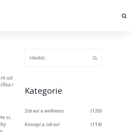
ant od
fika i
Kategorie
Zdraví a wellness
(120)
te si,
íky
Konopí a zdraví
(114)
y,