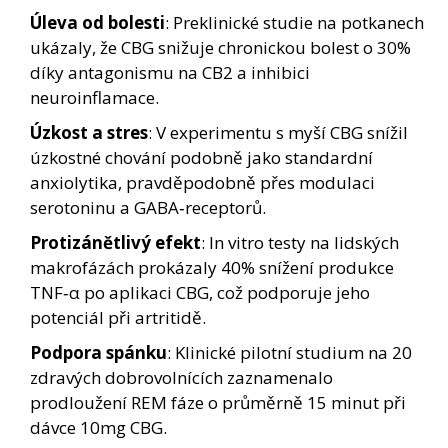
Úleva od bolesti
: Preklinické studie na potkanech
ukázaly, že CBG snižuje chronickou bolest o 30%
díky antagonismu na CB2 a inhibici
neuroinflamace.
Úzkost a stres
: V experimentu s myší CBG snížil
úzkostné chování podobně jako standardní
anxiolytika, pravděpodobně přes modulaci
serotoninu a GABA‑receptorů.
Protizánětlivý efekt
: In vitro testy na lidských
makrofázách prokázaly 40% snížení produkce
TNF‑α po aplikaci CBG, což podporuje jeho
potenciál při artritidě.
Podpora spánku
: Klinické pilotní studium na 20
zdravých dobrovolnících zaznamenalo
prodloužení REM fáze o průměrně 15 minut při
dávce 10mg CBG.