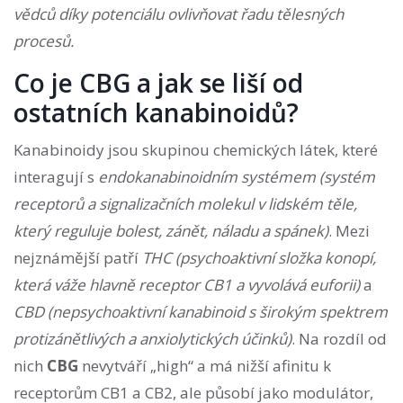
vědců díky potenciálu ovlivňovat řadu tělesných
procesů.
Co je CBG a jak se liší od
ostatních kanabinoidů?
Kanabinoidy jsou skupinou chemických látek, které
interagují s
endokanabinoidním systémem
(
systém
receptorů a signalizačních molekul v lidském těle,
který reguluje bolest, zánět, náladu a spánek
)
. Mezi
nejznámější patří
THC
(
psychoaktivní složka konopí,
která váže hlavně receptor CB1 a vyvolává euforii
)
a
CBD
(
nepsychoaktivní kanabinoid s širokým spektrem
protizánětlivých a anxiolytických účinků
)
. Na rozdíl od
nich
CBG
nevytváří „high“ a má nižší afinitu k
receptorům CB1 a CB2, ale působí jako modulátor,