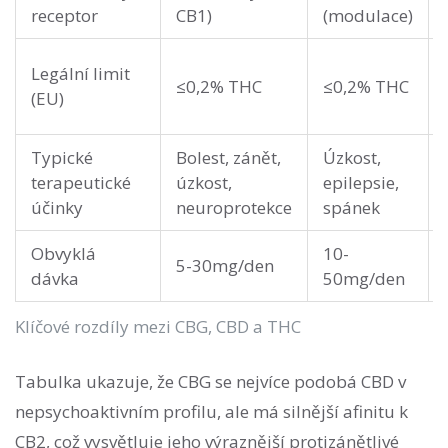
receptor
CB1)
(modulace)
Legální limit
≤0,2% THC
≤0,2% THC
(EU)
Typické
Bolest, zánět,
Úzkost,
terapeutické
úzkost,
epilepsie,
účinky
neuroprotekce
spánek
Obvyklá
10-
5-30mg/den
dávka
50mg/den
Klíčové rozdíly mezi CBG, CBD a THC
Tabulka ukazuje, že CBG se nejvíce podobá CBD v
nepsychoaktivním profilu, ale má silnější afinitu k
CB2, což vysvětluje jeho výraznější protizánětlivé