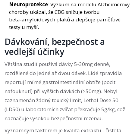
Neuroprotekce
: Výzkum na modelu Alzheimerovy
choroby ukázal, že CBG snižuje tvorbu
beta‑amyloidových plaků a zlepšuje paměťové
testy u myší.
Dávkování, bezpečnost a
vedlejší účinky
Většina studií používá dávky 5-30mg denně,
rozdělené do jedné až dvou dávek. Lidé zpravidla
reportují mírné gastrointestinální obtíže (pocit
nafouknutí) při vyšších dávkách (>50mg). Nebyl
zaznamenán žádný toxický limit, Lethal Dose 50
(LD50) u laboratorních zvířat překračuje 5g/kg, což
naznačuje vysokou bezpečnostní rezervu.
Významným faktorem je kvalita extraktu - čistota