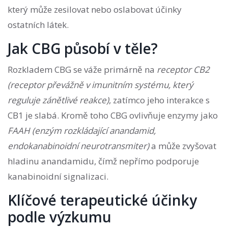
který může zesilovat nebo oslabovat účinky
ostatních látek.
Jak CBG působí v těle?
Rozkladem CBG se váže primárně na
receptor CB2
(
receptor převážně v imunitním systému, který
reguluje zánětlivé reakce
)
, zatímco jeho interakce s
CB1 je slabá. Kromě toho CBG ovlivňuje enzymy jako
FAAH
(
enzým rozkládající anandamid,
endokanabinoidní neurotransmiter
)
a může zvyšovat
hladinu anandamidu, čímž nepřímo podporuje
kanabinoidní signalizaci.
Klíčové terapeutické účinky
podle výzkumu