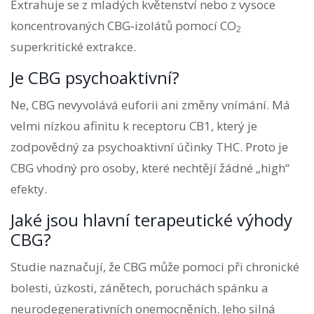
Extrahuje se z mladých květenství nebo z vysoce
koncentrovaných CBG‑izolátů pomocí CO
2
superkritické extrakce.
Je CBG psychoaktivní?
Ne, CBG nevyvolává euforii ani změny vnímání. Má
velmi nízkou afinitu k receptoru CB1, který je
zodpovědný za psychoaktivní účinky THC. Proto je
CBG vhodný pro osoby, které nechtějí žádné „high“
efekty.
Jaké jsou hlavní terapeutické výhody
CBG?
Studie naznačují, že CBG může pomoci při chronické
bolesti, úzkosti, zánětech, poruchách spánku a
neurodegenerativních onemocněních. Jeho silná