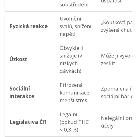
ospalost
soustředění
Uvolnění
„Koutková para
Fyzická reakce
svalů, snížení
zvýšená chuť k 
napětí
Obvykle ji
snižuje (v
Může ji vyvola
Úzkost
nízkých
zesílit
dávkách)
Přirozená
Sociální
Zpomalená řeč
komunikace,
interakce
sociální bariér
menší stres
Legální
Nelegální pro 
Legislativa ČR
(pokud THC
účely
< 0,3 %)