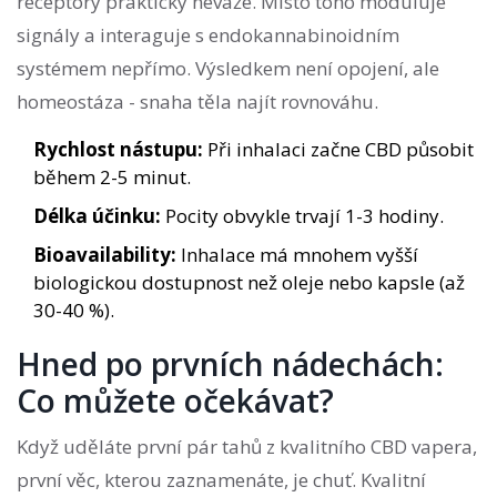
receptory prakticky neváže. Místo toho moduluje
signály a interaguje s endokannabinoidním
systémem nepřímo. Výsledkem není opojení, ale
homeostáza - snaha těla najít rovnováhu.
Rychlost nástupu:
Při inhalaci začne CBD působit
během 2-5 minut.
Délka účinku:
Pocity obvykle trvají 1-3 hodiny.
Bioavailability:
Inhalace má mnohem vyšší
biologickou dostupnost než oleje nebo kapsle (až
30-40 %).
Hned po prvních nádechách:
Co můžete očekávat?
Když uděláte první pár tahů z kvalitního CBD vapera,
první věc, kterou zaznamenáte, je chuť. Kvalitní