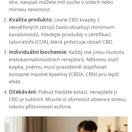
více, naopak můžete mít sucho v ústech nebo
mírnou nevolnost.
Kvalita produktu:
Levné CBD kvapky z
neověřených zdrojů často obsahují minimum
kanabinoidů. Hledejte produkty s certifikací
laboratoře (COA), která potvrzuje obsah CBD.
Individuální biochemie:
Každý má jinou hustotu
endokannabinoidních receptorů. Někomu stačí
kapka, jinému musí pravidelně doplňovat
konopné mastné kyseliny (CBDA, CBN) pro lepší
efekt.
Očekávání:
Pokud hledáte extázi, nenajdete ji.
CBD je subtilní. Musíte si všimnout absence stresu,
nikoliv přítomnosti euforie.