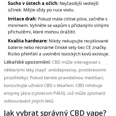
Sucho v ústech a očích:
Nejčastější vedlejší
účinek. Mějte vždy po ruce vodu.
Irritace drah:
Pokud máte citlivé plíce, začněte s
minimem. Vyhněte se vapům s přidanými silnými
příchutěmi, které mohou dráždit.
Kvalita hardware:
Nikdy nekupujte recyklované
baterie nebo neznámé čínské sety bez CE značky.
Riziko přehřátí a uvolnění toxických kovů existuje.
Lékařské upozornění:
CBD může interagovat s
některými léky (např. antidepresivy, protikrevními
prostředky). Pokud berete pravidelnou medikaci,
konzultujte užívání CBD s lékařem. CBD inhibuje
enzymy játra (cytokrom P450), což může zpomalit
odbourávání jiných léků.
Jak vybrat správný CBD vape?