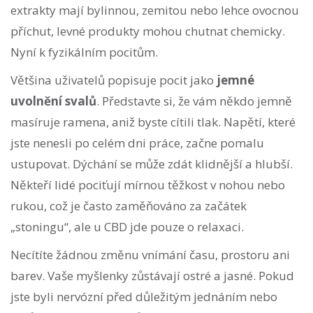
extrakty mají bylinnou, zemitou nebo lehce ovocnou
příchut, levné produkty mohou chutnat chemicky.
Nyní k fyzikálním pocitům.
Většina uživatelů popisuje pocit jako
jemné
uvolnění svalů
. Představte si, že vám někdo jemně
masíruje ramena, aniž byste cítili tlak. Napětí, které
jste nenesli po celém dni práce, začne pomalu
ustupovat. Dýchání se může zdát klidnější a hlubší.
Někteří lidé pociťují mírnou těžkost v nohou nebo
rukou, což je často zaměňováno za začátek
„stoningu“, ale u CBD jde pouze o relaxaci.
Necítíte žádnou změnu vnímání času, prostoru ani
barev. Vaše myšlenky zůstávají ostré a jasné. Pokud
jste byli nervózní před důležitým jednáním nebo