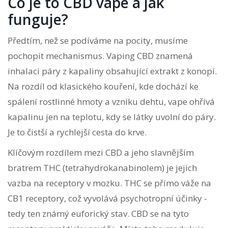
Co je to CBD vape a jak
funguje?
Předtím, než se podíváme na pocity, musíme
pochopit mechanismus.
Vaping CBD
znamená
inhalaci páry z kapaliny obsahující extrakt z konopí.
Na rozdíl od klasického kouření, kde dochází ke
spálení rostlinné hmoty a vzniku dehtu, vape ohřívá
kapalinu jen na teplotu, kdy se látky uvolní do páry.
Je to čistší a rychlejší cesta do krve.
Klíčovým rozdílem mezi CBD a jeho slavnějším
bratrem THC (tetrahydrokanabinolem) je jejich
vazba na receptory v mozku. THC se přímo váže na
CB1 receptory, což vyvolává psychotropní účinky -
tedy ten známý euforický stav. CBD se na tyto