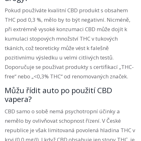
Pokud používáte kvalitní CBD produkt s obsahem
THC pod 0,3 %, mělo by to být negativní. Nicméně,
při extrémně vysoké konzumaci CBD může dojít k
kumulaci stopových množství THC v tukových
tkáních, což teoreticky může vést k falešně
pozitivnímu výsledku u velmi citlivých testů.
Doporučuje se používat produkty s certifikací „THC-
free“ nebo „<0,3% THC“ od renomovaných značek.
Můžu řídit auto po použití CBD
vapera?
CBD samo o sobě nemá psychotropní účinky a
nemělo by ovlivňovat schopnost řízení. V České
republice je však limitovaná povolená hladina THC v
krvi (0,0 mg/l). I když CBD obsahuje jen stopy THC, je