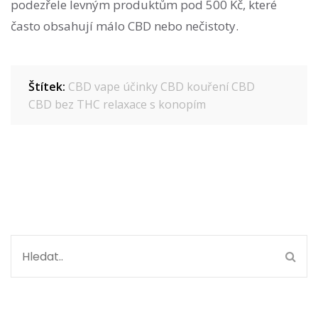
podezřele levným produktům pod 500 Kč, které
často obsahují málo CBD nebo nečistoty.
Štítek:
CBD vape
účinky CBD
kouření CBD
CBD bez THC
relaxace s konopím