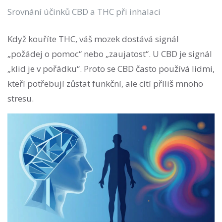
Srovnání účinků CBD a THC při inhalaci
Když kouříte THC, váš mozek dostává signál
„požádej o pomoc“ nebo „zaujatost“. U CBD je signál
„klid je v pořádku“. Proto se CBD často používá lidmi,
kteří potřebují zůstat funkční, ale cítí příliš mnoho
stresu.