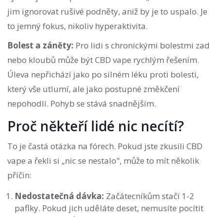
jim ignorovat rušivé podněty, aniž by je to uspalo. Je
to jemný fokus, nikoliv hyperaktivita.
Bolest a záněty:
Pro lidi s chronickými bolestmi zad
nebo kloubů může být CBD vape rychlým řešením.
Úleva nepřichází jako po silném léku proti bolesti,
který vše utlumí, ale jako postupné změkčení
nepohodlí. Pohyb se stává snadnějším.
Proč někteří lidé nic necítí?
To je častá otázka na fórech. Pokud jste zkusili CBD
vape a řekli si „nic se nestalo", může to mít několik
příčin:
Nedostatečná dávka:
Začátecníkům stačí 1-2
paflky. Pokud jich uděláte deset, nemusíte pocítit