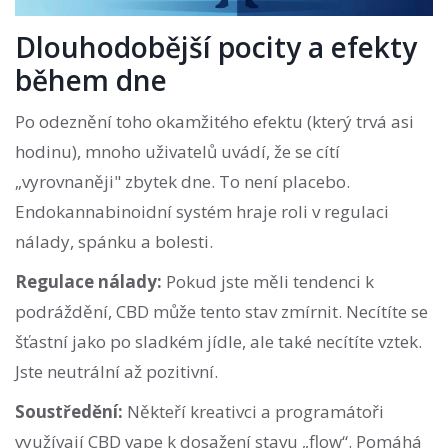
Dlouhodobější pocity a efekty
během dne
Po odeznění toho okamžitého efektu (který trvá asi
hodinu), mnoho uživatelů uvádí, že se cítí
„vyrovnaněji" zbytek dne. To není placebo.
Endokannabinoidní systém hraje roli v regulaci
nálady, spánku a bolesti.
Regulace nálady:
Pokud jste měli tendenci k
podráždění, CBD může tento stav zmírnit. Necítíte se
šťastní jako po sladkém jídle, ale také necítíte vztek.
Jste neutrální až pozitivní.
Soustředění:
Někteří kreativci a programátoři
využívají CBD vape k dosažení stavu „flow“. Pomáhá