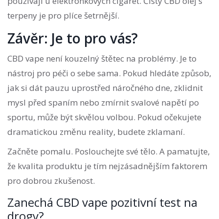
používají u elektronkových cigaret. Čistý CBD olej s
terpeny je pro plíce šetrnější.
Závěr: Je to pro vás?
CBD vape není kouzelný štětec na problémy. Je to
nástroj pro péči o sebe sama. Pokud hledáte způsob,
jak si dát pauzu uprostřed náročného dne, zklidnit
mysl před spaním nebo zmírnit svalové napětí po
sportu, může být skvělou volbou. Pokud očekujete
dramatickou změnu reality, budete zklamaní.
Začněte pomalu. Poslouchejte své tělo. A pamatujte,
že kvalita produktu je tím nejzásadnějším faktorem
pro dobrou zkušenost.
Zanechá CBD vape pozitivní test na
drogy?