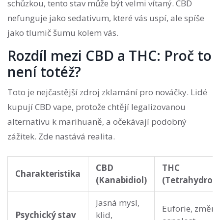
schůzkou, tento stav může být velmi vítaný. CBD
nefunguje jako sedativum, které vás uspí, ale spíše
jako tlumič šumu kolem vás.
Rozdíl mezi CBD a THC: Proč to
není totéž?
Toto je nejčastější zdroj zklamání pro nováčky. Lidé
kupují CBD vape, protože chtějí legalizovanou
alternativu k marihuaně, a očekávají podobný
zážitek. Zde nastává realita.
CBD
THC
Charakteristika
(Kanabidiol)
(Tetrahydrok
Jasná mysl,
Euforie, změna
Psychický stav
klid,