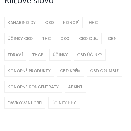
Klíčové slovo
KANABINOIDY
CBD
KONOPÍ
HHC
ÚČINKY CBD
THC
CBG
CBD OLEJ
CBN
ZDRAVÍ
THCP
ÚČINKY
CBD ÚČINKY
KONOPNÉ PRODUKTY
CBD KRÉM
CBD CRUMBLE
KONOPNÉ KONCENTRÁTY
ABSINT
DÁVKOVÁNÍ CBD
ÚČINKY HHC