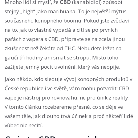
Mnoho lidí si myslí, že
CBD
(kanabidiol) způsobí
stejný „high“ jako marihuana. To je největší mýtus
současného konopného boomu. Pokud jste zvědaví
na to, jak to vlastně vypadá a cítí se po prvních
pafách z vapera s CBD, připravte se na zcela jinou
zkušenost než čekáte od THC. Nebudete ležet na
gauči tři hodiny ani smát se stropu. Místo toho
zažijete jemný pocit uvolnění, který vás neopije.
Jako někdo, kdo sleduje vývoj konopných produktů v
České republice i ve světě, vám mohu potvrdit: CBD
vape je nástroj pro rovnováhu, ne pro únik z reality.
V tomto článku rozebereme přesně, co se děje ve
vašem těle, jak dlouho trvá účinek a proč někteří lidé
vůbec nic necítí.