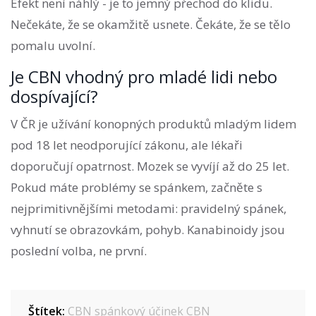
Efekt není náhlý - je to jemný přechod do klidu.
Nečekáte, že se okamžitě usnete. Čekáte, že se tělo
pomalu uvolní.
Je CBN vhodný pro mladé lidi nebo
dospívající?
V ČR je užívání konopných produktů mladým lidem
pod 18 let neodporující zákonu, ale lékaři
doporučují opatrnost. Mozek se vyvíjí až do 25 let.
Pokud máte problémy se spánkem, začněte s
nejprimitivnějšími metodami: pravidelný spánek,
vyhnutí se obrazovkám, pohyb. Kanabinoidy jsou
poslední volba, ne první.
Štítek:
CBN
spánkový účinek CBN