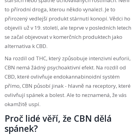
starších nebo špatně uchovávaných rostlinách.
Není
to přírodní droga, kterou někdo vynalezl. Je to
přirozený vedlejší produkt stárnutí konopí. Vědci ho
objevili už v 19. století, ale teprve v posledních letech
se začal objevovat v komerčních produktech jako
alternativa k CBD.
Na rozdíl od THC, který způsobuje intenzivní euforii,
CBN nemá žádný psychoaktivní efekt. Na rozdíl od
CBD, které ovlivňuje endokannabinoidní systém
přímo, CBN působí jinak - hlavně na receptory, které
ovlivňují spánek a bolest. Ale to neznamená, že vás
okamžitě uspí.
Proč lidé věří, že CBN dělá
spánek?