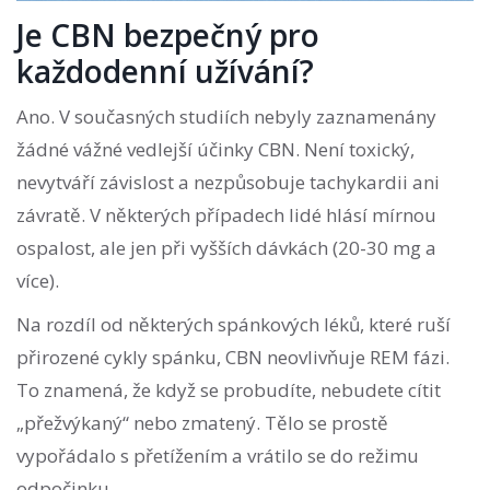
Je CBN bezpečný pro
každodenní užívání?
Ano. V současných studiích nebyly zaznamenány
žádné vážné vedlejší účinky CBN. Není toxický,
nevytváří závislost a nezpůsobuje tachykardii ani
závratě. V některých případech lidé hlásí mírnou
ospalost, ale jen při vyšších dávkách (20-30 mg a
více).
Na rozdíl od některých spánkových léků, které ruší
přirozené cykly spánku, CBN neovlivňuje REM fázi.
To znamená, že když se probudíte, nebudete cítit
„přežvýkaný“ nebo zmatený. Tělo se prostě
vypořádalo s přetížením a vrátilo se do režimu
odpočinku.