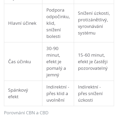
Podpora
Snížení úzkosti,
odpočinku,
protizánětlivý,
Hlavní účinek
klid,
vyrovnávání
snížení
systému
bolesti
30-90
minut,
15-60 minut,
Čas účinku
efekt je
efekt je častěji
pomalý a
pozorovatelný
jemný
Indirektní -
Indirektní -
Spánkový
přes klid a
přes snížení
efekt
uvolnění
úzkosti
Porovnání CBN a CBD