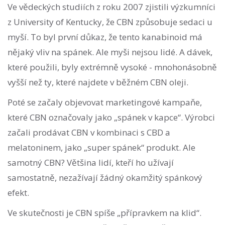
Ve vědeckých studiích z roku 2007 zjistili výzkumníci
z University of Kentucky, že CBN způsobuje sedaci u
myší. To byl první důkaz, že tento kanabinoid má
nějaký vliv na spánek. Ale myši nejsou lidé. A dávek,
které použili, byly extrémně vysoké - mnohonásobně
vyšší než ty, které najdete v běžném CBN oleji.
Poté se začaly objevovat marketingové kampaňe,
které CBN označovaly jako „spánek v kapce“. Výrobci
začali prodávat CBN v kombinaci s CBD a
melatoninem, jako „super spánek“ produkt. Ale
samotný CBN? Většina lidí, kteří ho užívají
samostatně, nezažívají žádný okamžitý spánkový
efekt.
Ve skutečnosti je CBN spíše „přípravkem na klid“.