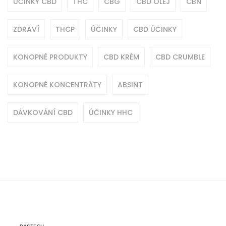
ÚČINKY CBD
THC
CBG
CBD OLEJ
CBN
ZDRAVÍ
THCP
ÚČINKY
CBD ÚČINKY
KONOPNÉ PRODUKTY
CBD KRÉM
CBD CRUMBLE
KONOPNÉ KONCENTRÁTY
ABSINT
DÁVKOVÁNÍ CBD
ÚČINKY HHC