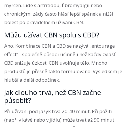
myrcen. Lidé s artritidou, fibromyalgií nebo
chronickými zády často hlásí lepší spánek a nižší
bolest po pravidelném užívání CBN.
Můžu užívat CBN spolu s CBD?
Ano. Kombinace CBN a CBD se nazývá „entourage
effect“ - společně působí účinněji než každý zvlášť.
CBD snižuje úzkost, CBN uvolňuje tělo. Mnoho
produktů je přesně takto formulováno. Výsledkem je
hlubší a delší odpočinek.
Jak dlouho trvá, než CBN začne
působit?
Při užívání pod jazyk trvá 20-40 minut. Při požití
(např. v kávě nebo v jídlu) může trvat až 90 minut.