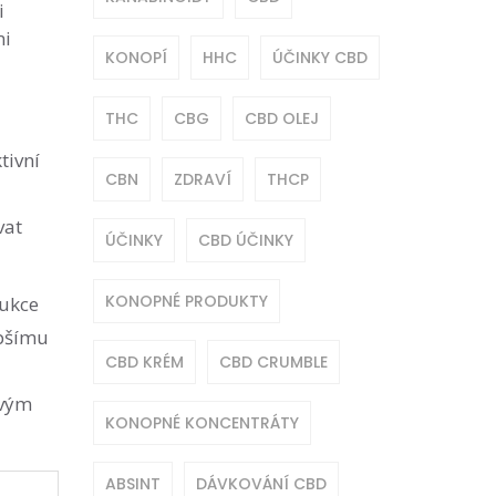
i
mi
KONOPÍ
HHC
ÚČINKY CBD
THC
CBG
CBD OLEJ
tivní
CBN
ZDRAVÍ
THCP
vat
ÚČINKY
CBD ÚČINKY
KONOPNÉ PRODUKTY
dukce
epšímu
CBD KRÉM
CBD CRUMBLE
avým
KONOPNÉ KONCENTRÁTY
ABSINT
DÁVKOVÁNÍ CBD