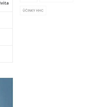
ivita
ÚČINKY HHC