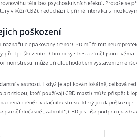
rovnováhu těla bez psychoaktivních efektů
. Protože se př
ory v kůži (CB2), nedochází k přímé interakci s mozkový
jich poškození
ií naznačuje opakovaný trend: CBD může mít neuroprotek
ky před poškozením. Chronický stres a zánět jsou dvěma
, hormon stresu, může při dlouhodobém vystavení zmenšo
dantní vlastnosti. I když je aplikován lokálně, celková re
o artritidou, kteří používají CBD masti) může přispět k l
namená méně oxidačního stresu, který jinak poškozuje
e paměť dočasně „zahmlit“, CBD ji spíše podporuje zdr