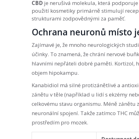
CBD
je
nerušivá molekula, která podporuje 
použití kosmetiky primárně stimulují recept
strukturami zodpovědnými za paměť.
Ochrana neuronů místo je
Zajímavé je, že mnoho neurologických stud
účinky. To znamená, že chrání nervové buň
hlavními nepřáteli dobré paměti. Kortizol
objem hipokampu.
Kanabidiol má silné protizánětlivé a antioxi
zánětu v těle (například u lidí s ekzémy neb
celkovému stavu organismu. Méně zánětu z
neuronální spojení. Takže zatímco THC můž
prostředím pro mozek.