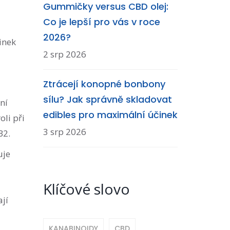
Gummičky versus CBD olej:
Co je lepší pro vás v roce
2026?
inek
2 srp 2026
Ztrácejí konopné bonbony
sílu? Jak správně skladovat
ní
edibles pro maximální účinek
oli při
3 srp 2026
B2.
uje
Klíčové slovo
jí
KANABINOIDY
CBD