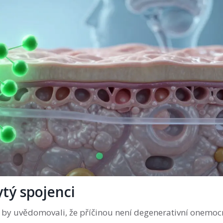
tý spojenci
iž by uvědomovali, že příčinou není degenerativní onemoc