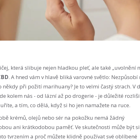
ej, která slibuje nejen hladkou pleť, ale také „uvolnění 
CBD
. A hned vám v hlavě bliká varovné světlo: Nezpůsobí 
někdy při požití marihuany? Je to velmi častý strach. V 
kolem nás - od lázní až po drogerie - je důležité rozliši
uříte, a tím, co dělá, když si ho jen namažete na ruce.
době krémů, olejů nebo sér na pokožku nemá žádný
dobou ani krátkodobou paměť. Ve skutečnosti může být si
to tvrzením a proč můžete klidně používat své oblíbené