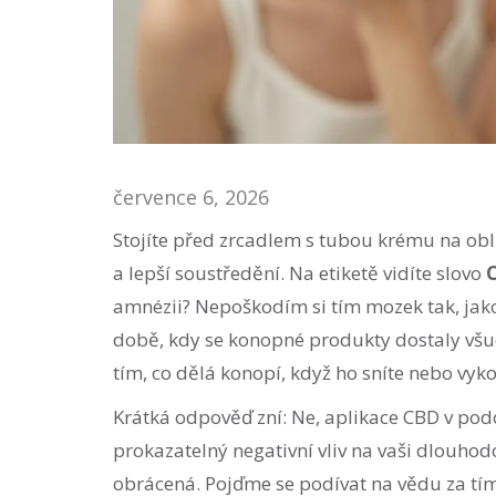
července 6, 2026
Stojíte před zrcadlem s tubou krému na oblič
a lepší soustředění. Na etiketě vidíte slovo
amnézii? Nepoškodím si tím mozek tak, jako 
době, kdy se konopné produkty dostaly všude 
tím, co dělá konopí, když ho sníte nebo vyko
Krátká odpověď zní: Ne, aplikace CBD v po
prokazatelný negativní vliv na vaši dlouho
obrácená. Pojďme se podívat na vědu za tím