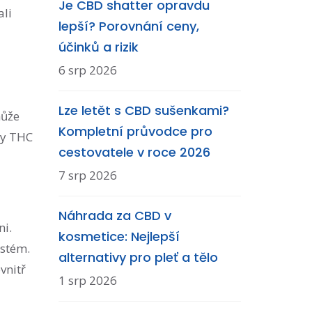
Je CBD shatter opravdu
ali
lepší? Porovnání ceny,
účinků a rizik
6 srp 2026
Lze letět s CBD sušenkami?
může
Kompletní průvodce pro
ky THC
cestovatele v roce 2026
7 srp 2026
Náhrada za CBD v
ni.
kosmetice: Nejlepší
ystém.
alternativy pro pleť a tělo
ovnitř
1 srp 2026