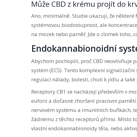
Může CBD z krému projít do kr
Ano, minimálně. Studie ukazují, že někte
systémovou biodostupnost, ale koncentrace 
na mozek nebo paměť. Jde o zlomek toho, co 
Endokannabionoidní systé
Abychom pochopili, proč CBD neovlivňuje 
systém (ECS). Tento komplexní signalizační s
regulaci nálady, bolesti, chuti k jídlu a ta
Receptory CB1 se nacházejí především v mo
euforii a dočasné zhoršení pracovní paměti
nervovém systému a imunitních buňkách, ted
žádnému z těchto receptorů přímo. Místo to
vlastní endokannabionoidy těla, nebo aktiv