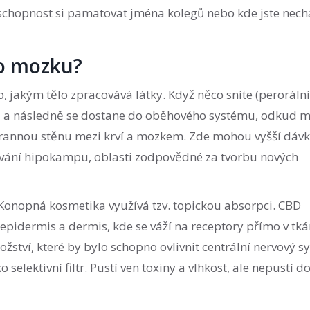
chopnost si pamatovat jména kolegů nebo kde jste nech
do mozku?
 jakým tělo zpracovává látky. Když něco sníte (perorální
játra a následně se dostane do oběhového systému, odkud 
hrannou stěnu mezi krví a mozkem. Zde mohou vyšší dáv
gování hipokampu, oblasti zodpovědné za tvorbu nových
a. Konopná kosmetika využívá tzv. topickou absorpci. CBD
epidermis a dermis, kde se váží na receptory přímo v tká
ství, které by bylo schopno ovlivnit centrální nervový s
 selektivní filtr. Pustí ven toxiny a vlhkost, ale nepustí d