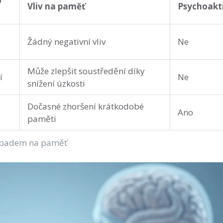
o
Vliv na paměť
Psychoakt
Žádný negativní vliv
Ne
Může zlepšit soustředění díky
í
Ne
snížení úzkosti
Dočasné zhoršení krátkodobé
Ano
paměti
dopadem na paměť