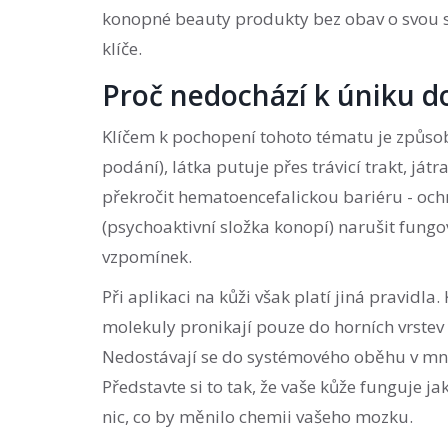
konopné beauty produkty bez obav o svou s
klíče.
Proč nedochází k úniku 
Klíčem k pochopení tohoto tématu je způsob,
podání), látka putuje přes trávicí trakt, 
překročit hematoencefalickou bariéru - oc
(psychoaktivní složka konopí) narušit fun
vzpomínek.
Při aplikaci na kůži však platí jiná pravidl
molekuly pronikají pouze do horních vrstev 
Nedostávají se do systémového oběhu v množ
Představte si to tak, že vaše kůže funguje jako
nic, co by měnilo chemii vašeho mozku.