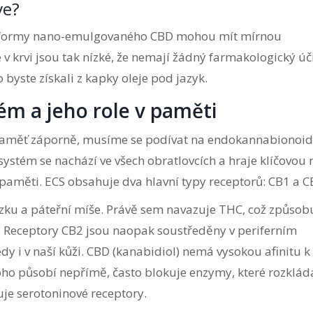
ve?
ré formy nano-emulgovaného CBD mohou mít mírnou
v krvi jsou tak nízké, že nemají žádný farmakologický úč
byste získali z kapky oleje pod jazyk.
m a jeho role v paměti
paměť záporně, musíme se podívat na endokannabionoid
ystém se nachází ve všech obratlovcích a hraje klíčovou r
ké paměti. ECS obsahuje dva hlavní typy receptorů: CB1 a C
zku a páteřní míše. Právě sem navazuje THC, což způsob
. Receptory CB2 jsou naopak soustředěny v periferním
y i v naší kůži. CBD (kanabidiol) nemá vysokou afinitu k
ho působí nepřímě, často blokuje enzymy, které rozkláda
uje serotoninové receptory.