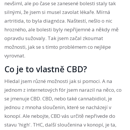
nevšiml, ale po čase se zanesené bolesti staly tak
silnými, že jsem si musel zavolat lékaře. Mírná
artritida, to byla diagnóza. Naštestí, nešlo o nic
hrozného, ale bolesti byly nepříjemné a někdy mě
opravdu sužovaly. Tak jsem začal zkoumat
možnosti, jak se s tímto problémem co nejlépe
vyrovnat.
Co je to vlastně CBD?
Hledal jsem různé možnosti jak si pomoci. A na
jednom z internetových fór jsem narazil na něco, co
se jmenuje CBD. CBD, nebo také cannabidiol, je
jednou z mnoha sloučenin, které se nacházejí v
konopí. Ale nebojte, CBD vás určitě nepřivede do
stavu 'high'. THC, další sloučenina v konopí, je ta,