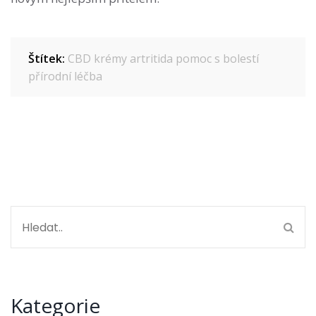
Štítek:
CBD krémy
artritida
pomoc s bolestí
přírodní léčba
Kategorie