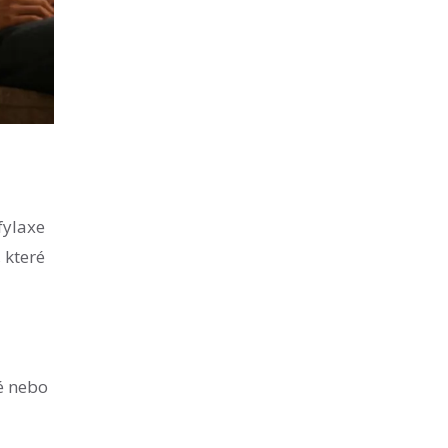
fylaxe
 které
é nebo