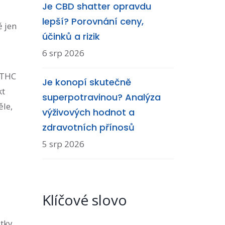
Je CBD shatter opravdu
lepší? Porovnání ceny,
ě jen
účinků a rizik
6 srp 2026
é THC
Je konopí skutečně
kt
superpotravinou? Analýza
ěle,
výživových hodnot a
zdravotních přínosů
5 srp 2026
Klíčové slovo
átky