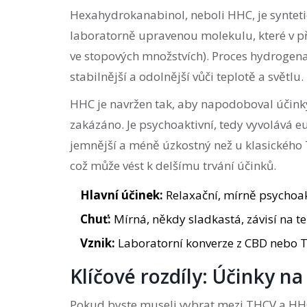
Hexahydrokanabinol
, neboli
HHC
, je synt
laboratorně upravenou molekulu, které v př
ve stopových množstvích). Proces hydrogena
stabilnější a odolnější vůči teplotě a světlu.
HHC je navržen tak, aby napodoboval účinky 
zakázáno. Je psychoaktivní, tedy vyvolává euf
jemnější a méně úzkostný než u klasického T
což může vést k delšímu trvání účinků.
Hlavní účinek:
Relaxační, mírně psychoakt
Chuť:
Mírná, někdy sladkastá, závisí na t
Vznik:
Laboratorní konverze z CBD nebo 
Klíčové rozdíly: Účinky na
Pokud byste museli vybrat mezi THCV a HHC p