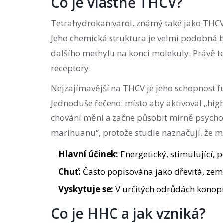
Co je vlastně THCV?
Tetrahydrokanivarol
, známý také jako
THC
Jeho chemická struktura je velmi podobná 
dalšího methylu na konci molekuly. Právě te
receptory.
Nejzajímavější na THCV je jeho schopnost f
Jednoduše řečeno: místo aby aktivoval „high“
chování mění a začne působit mírně psychoa
marihuanu“, protože studie naznačují, že m
Hlavní účinek:
Energetický, stimulující, po
Chuť:
Často popisována jako dřevitá, zem
Vyskytuje se:
V určitých odrůdách konopí
Co je HHC a jak vzniká?