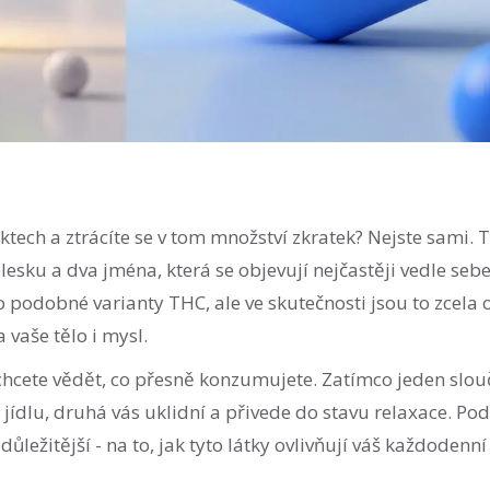
tech a ztrácíte se v tom množství zkratek? Nejste sami. T
lesku a dva jména, která se objevují nejčastěji vedle sebe
o podobné varianty THC, ale ve skutečnosti jsou to zcela 
vaše tělo i mysl.
 chcete vědět, co přesně konzumujete. Zatímco jeden slo
 jídlu, druhá vás uklidní a přivede do stavu relaxace. Po
ůležitější - na to, jak tyto látky ovlivňují váš každodenní 