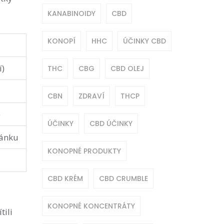
KANABINOIDY
CBD
KONOPÍ
HHC
ÚČINKY CBD
í)
THC
CBG
CBD OLEJ
CBN
ZDRAVÍ
THCP
)
ÚČINKY
CBD ÚČINKY
pánku
KONOPNÉ PRODUKTY
CBD KRÉM
CBD CRUMBLE
KONOPNÉ KONCENTRÁTY
tili