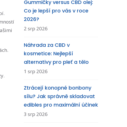
Gummičky versus CBD olej:
Co je lepší pro vás v roce
pí.
2026?
omností
2 srp 2026
našimi
Náhrada za CBD v
ách.
kosmetice: Nejlepší
alternativy pro pleť a tělo
1 srp 2026
y.
Ztrácejí konopné bonbony
sílu? Jak správně skladovat
edibles pro maximální účinek
3 srp 2026