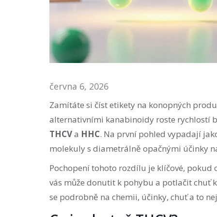
června 6, 2026
Zamítáte si číst etikety na konopných produk
alternativními kanabinoidy roste rychlostí b
THCV
a
HHC
. Na první pohled vypadají jak
molekuly s diametrálně opačnými účinky na 
Pochopení tohoto rozdílu je klíčové, pokud
vás může donutit k pohybu a potlačit chuť k
se podrobně na chemii, účinky, chuť a to nejd