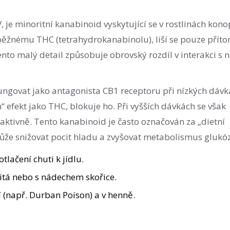
V
, je minoritní kanabinoid vyskytující se v rostlinách kono
běžnému THC (tetrahydrokanabinolu), liší se pouze přít
nto malý detail způsobuje obrovský rozdíl v interakci s 
ungovat jako antagonista CB1 receptoru při nízkých dávk
 efekt jako THC, blokuje ho. Při vyšších dávkách se však
ktivně. Tento kanabinoid je často označován za „dietní
ůže snižovat pocit hladu a zvyšovat metabolismus glukóz
tlačení chuti k jídlu.
itá nebo s nádechem skořice.
 (např. Durban Poison) a v henně.