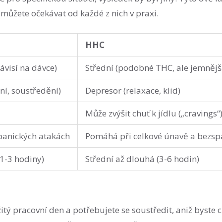
 můžete očekávat od každé z nich v praxi.
HHC
závisí na dávce)
Střední (podobné THC, ale jemnějš
ní, soustředění)
Depresor (relaxace, klid)
Může zvýšit chuť k jídlu („cravings“
panických atakách
Pomáhá při celkové únavě a bezs
(1-3 hodiny)
Střední až dlouhá (3-6 hodin)
tý pracovní den a potřebujete se soustředit, aniž byste cí