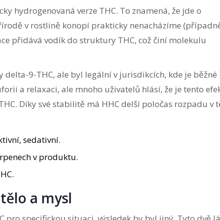
eticky hydrogenovaná verze THC. To znamená, že jde o
írodě v rostlině konopí prakticky nenacházíme (případn
ce přidává vodík do struktury THC, což činí molekulu
delta-9-THC, ale byl legální v jurisdikcích, kde je běžn
orii a relaxaci, ale mnoho uživatelů hlásí, že je tento efe
HC. Díky své stabilitě má HHC delší poločas rozpadu v t
ivní, sedativní.
erpenech v produktu.
THC.
 tělo a mysl
ro specifickou situaci, výsledek by byl jiný. Tyto dvě l