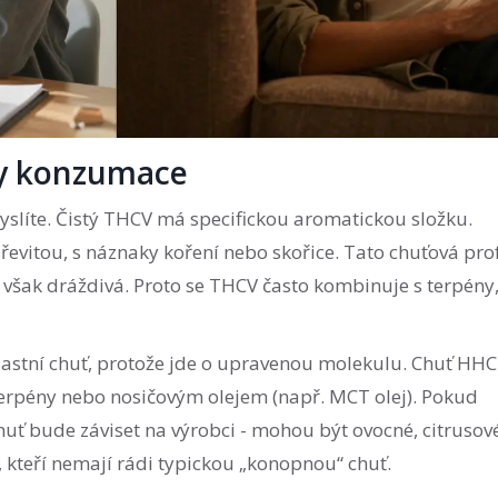
by konzumace
 myslíte. Čistý THCV má specifickou aromatickou složku.
dřevitou, s náznaky koření nebo skořice. Tato chuťová pro
é však dráždivá. Proto se THCV často kombinuje s terpény,
lastní chuť, protože jde o upravenou molekulu. Chuť HHC
erpény nebo nosičovým olejem (např. MCT olej). Pokud
ť bude záviset na výrobci - mohou být ovocné, citrusov
, kteří nemají rádi typickou „konopnou“ chuť.