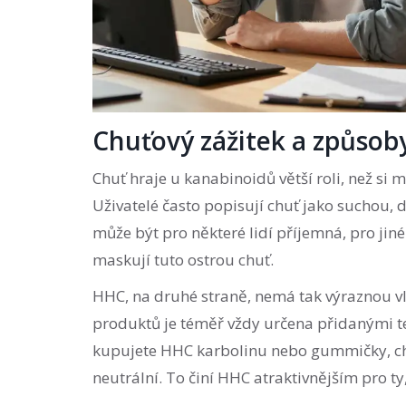
Chuťový zážitek a způso
Chuť hraje u kanabinoidů větší roli, než si
Uživatelé často popisují chuť jako suchou, 
může být pro některé lidí příjemná, pro jin
maskují tuto ostrou chuť.
HHC, na druhé straně, nemá tak výraznou v
produktů je téměř vždy určena přidanými t
kupujete HHC karbolinu nebo gummičky, chu
neutrální. To činí HHC atraktivnějším pro ty