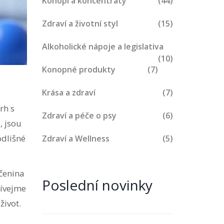
Konopí a koncentráty
(44)
Zdraví a životní styl
(15)
Alkoholické nápoje a legislativa
(10)
Konopné produkty
(7)
Krása a zdraví
(7)
rh s
Zdraví a péče o psy
(6)
, jsou
odlišné
Zdraví a Wellness
(5)
učenina
Poslední novinky
dívejme
život.