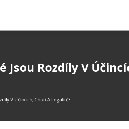
 Jsou Rozdíly V Účincí
íly V Účincích, Chuti A Legalitě?