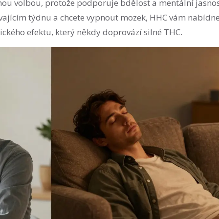
ou volbou, protože podporuje bdělost a mentální jasnos
vajícím týdnu a chcete vypnout mozek, HHC vám nabídn
ického efektu, který někdy doprovází silné THC.