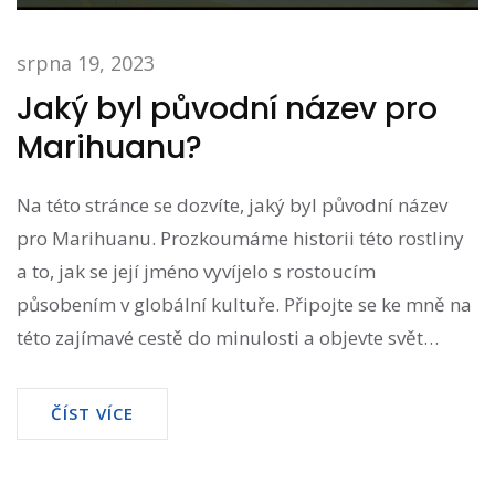
srpna 19, 2023
Jaký byl původní název pro
Marihuanu?
Na této stránce se dozvíte, jaký byl původní název
pro Marihuanu. Prozkoumáme historii této rostliny
a to, jak se její jméno vyvíjelo s rostoucím
působením v globální kultuře. Připojte se ke mně na
této zajímavé cestě do minulosti a objevte svět
marihuany, který jste možná neznali. Přeji vám
příjemné čtení a těším se na vaše komentáře.
ČÍST VÍCE