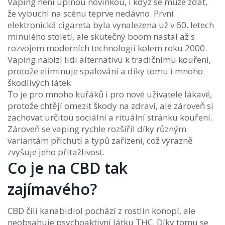
Vaping není úplnou novinkou, i když se může zdát,
že vybuchl na scénu teprve nedávno. První
elektronická cigareta byla vynalezena už v 60. letech
minulého století, ale skutečný boom nastal až s
rozvojem moderních technologií kolem roku 2000.
Vaping nabízí lidi alternativu k tradičnímu kouření,
protože eliminuje spalování a díky tomu i mnoho
škodlivých látek.
To je pro mnoho kuřáků i pro nové uživatele lákavé,
protože chtějí omezit škody na zdraví, ale zároveň si
zachovat určitou sociální a rituální stránku kouření.
Zároveň se vaping rychle rozšířil díky různým
variantám příchutí a typů zařízení, což výrazně
zvyšuje jeho přitažlivost.
Co je na CBD tak
zajímavého?
CBD čili kanabidiol pochází z rostlin konopí, ale
neobsahuje psychoaktivní látku THC. Díky tomu se