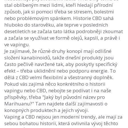
stal oblíbeným mezi lidmi, kteří hledají přírodní
způsob, jak si pomoci třeba se stresem, bolestmi
nebo problémovým spánkem. Historie CBD sahá
hluboko do starověku, ale teprve v posledních
desetiletích se začala tato látka podrobněji zkoumat
a začala se využívat ve formě olejů, kapslí, a právě i
ve vapingu.
Je zajímavé, že různé druhy konopí mají odlišné
složení kanabinoidů, takže dnešní produkty jsou
často pečlivě navržené tak, aby poskytly specifický
efekt – třeba uklidnění nebo podporu energie. To
dělá z CBD velmi flexibilní a všestranný doplněk.
Pokud vás zajímá něco konkrétního o historii
vapingu nebo CBD, nebojte se podívat i na naše
příspěvky, třeba "Jaký byl původní název pro
Marihuanu?" Tam najdete další zajímavosti o
konopných produktech a jejich vývoji.
Vaping a CBD nejsou jen moderní trendy, ale mají za
sebou bohatou historii, která ovlivnila vývoj těchto